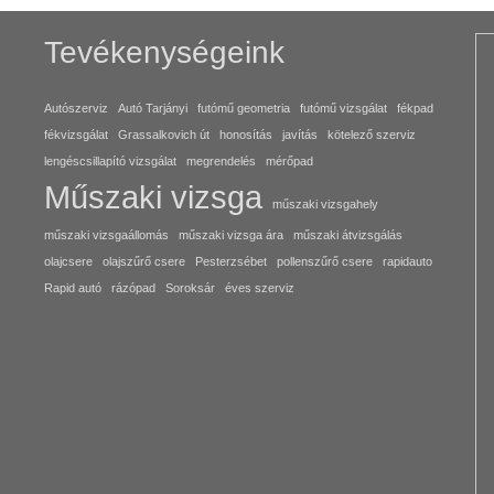
Tevékenységeink
Autószerviz
Autó Tarjányi
futómű geometria
futómű vizsgálat
fékpad
fékvizsgálat
Grassalkovich út
honosítás
javítás
kötelező szerviz
lengéscsillapító vizsgálat
megrendelés
mérőpad
Műszaki vizsga
műszaki vizsgahely
műszaki vizsgaállomás
műszaki vizsga ára
műszaki átvizsgálás
olajcsere
olajszűrő csere
Pesterzsébet
pollenszűrő csere
rapidauto
Rapid autó
rázópad
Soroksár
éves szerviz