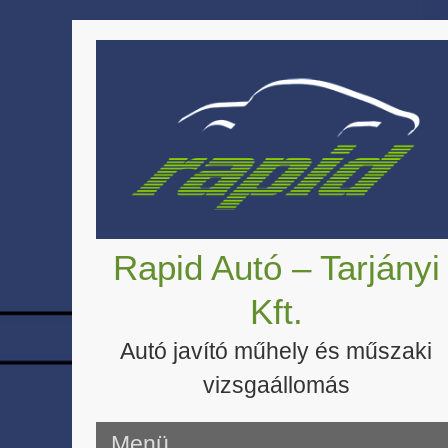
Skip
to
content
Rapid Autó – Tarjányi
Kft.
Autó javító műhely és műszaki
vizsgaállomás
Menü