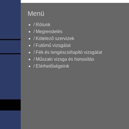
Menü
/ Rólunk
/ Megrendelés
/ Kötelező szervizek
/ Futómű vizsgálat
/ Fék és lengéscsillapító vizsgálat
/ Műszaki vizsga és honosítás
/ Elérhetőségeink