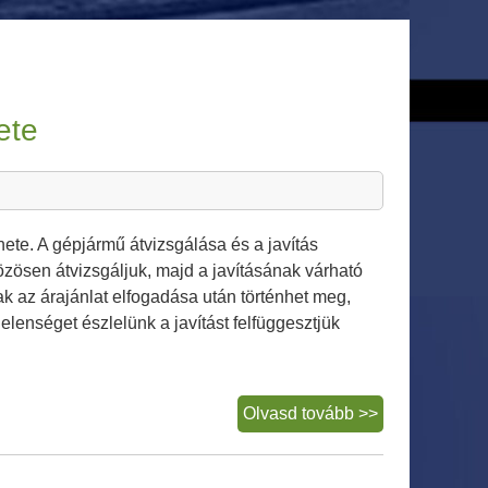
ete
te. A gépjármű átvizsgálása és a javítás
özösen átvizsgáljuk, majd a javításának várható
k az árajánlat elfogadása után történhet meg,
enséget észlelünk a javítást felfüggesztjük
Javítás
Olvasd tovább >>
megrendelés
menete