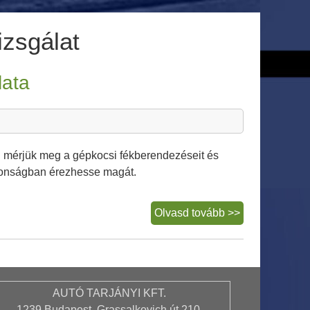
izsgálat
lata
 mérjük meg a gépkocsi fékberendezéseit és
ztonságban érezhesse magát.
Fék
Olvasd tovább >>
és
lengéscsillapí
vizsgálata
AUTÓ TARJÁNYI KFT.
1239 Budapest, Grassalkovich út 210.