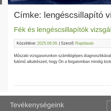
Címke:
lengéscsillapító v
Fék és lengéscsillapítók vizsgá
Közzétéve:
2025.08.09.
| Szerző:
Rapidauto
Műszaki vizsgasorunkon számítógépes diagnosztikával
futómű alkatrészeit, hogy Ön a forgalomban mindig bi
Tevékenységeink