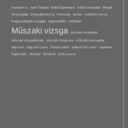
Autószerviz
Autó Tarjányi
futómű geometria
futómű vizsgálat
fékpad
fékvizsgálat
Grassalkovich út
honosítás
javítás
kötelező szerviz
lengéscsillapító vizsgálat
megrendelés
mérőpad
Műszaki vizsga
műszaki vizsgahely
műszaki vizsgaállomás
műszaki vizsga ára
műszaki átvizsgálás
olajcsere
olajszűrő csere
Pesterzsébet
pollenszűrő csere
rapidauto
Rapid autó
rázópad
Soroksár
éves szerviz