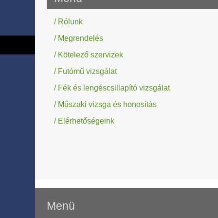
/ Rólunk
/ Megrendelés
/ Kötelező szervizek
/ Futómű vizsgálat
/ Fék és lengéscsillapító vizsgálat
/ Műszaki vizsga és honosítás
/ Elérhetőségeink
Menü