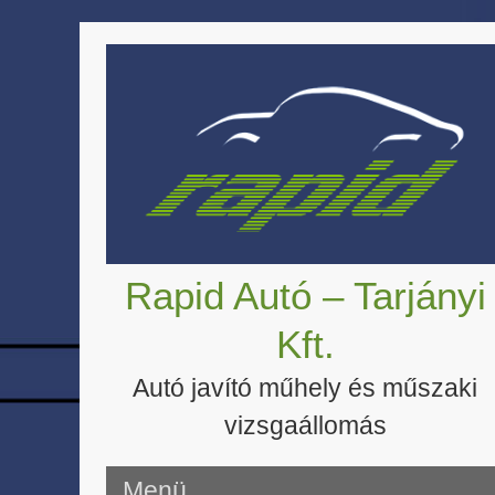
Skip
to
content
Rapid Autó – Tarjányi
Kft.
Autó javító műhely és műszaki
vizsgaállomás
Menü