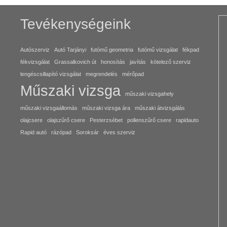
Tevékenységeink
Autószerviz
Autó Tarjányi
futómű geometria
futómű vizsgálat
fékpad
fékvizsgálat
Grassalkovich út
honosítás
javítás
kötelező szerviz
lengéscsillapító vizsgálat
megrendelés
mérőpad
Műszaki vizsga
műszaki vizsgahely
műszaki vizsgaállomás
műszaki vizsga ára
műszaki átvizsgálás
olajcsere
olajszűrő csere
Pesterzsébet
pollenszűrő csere
rapidauto
Rapid autó
rázópad
Soroksár
éves szerviz