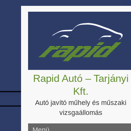
Skip
to
content
Rapid Autó – Tarjányi
Kft.
Autó javító műhely és műszaki
vizsgaállomás
Menü