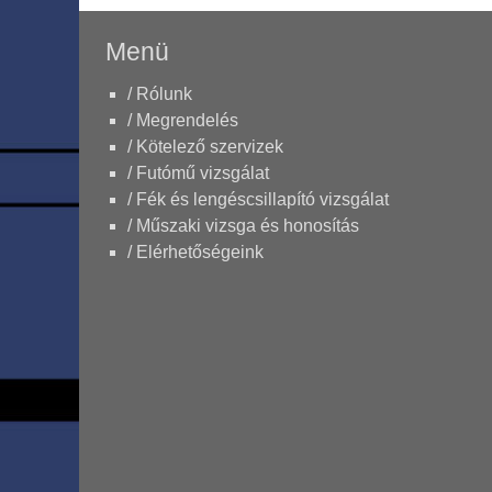
Menü
/ Rólunk
/ Megrendelés
/ Kötelező szervizek
/ Futómű vizsgálat
/ Fék és lengéscsillapító vizsgálat
/ Műszaki vizsga és honosítás
/ Elérhetőségeink