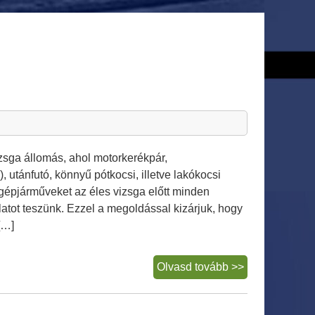
zsga állomás, ahol motorkerékpár,
, utánfutó, könnyű pótkocsi, illetve lakókocsi
 gépjárműveket az éles vizsga előtt minden
nlatot teszünk. Ezzel a megoldással kizárjuk, hogy
[…]
Műszaki
Olvasd tovább >>
vizsga
és