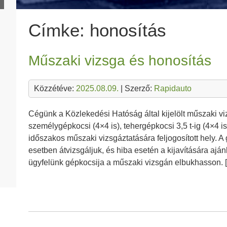
Címke:
honosítás
Műszaki vizsga és honosítás
Közzétéve:
2025.08.09.
| Szerző:
Rapidauto
Cégünk a Közlekedési Hatóság által kijelölt műszaki vi
személygépkocsi (4×4 is), tehergépkocsi 3,5 t-ig (4×4 is)
időszakos műszaki vizsgáztatására feljogosított hely. A
esetben átvizsgáljuk, és hiba esetén a kijavítására ajá
ügyfelünk gépkocsija a műszaki vizsgán elbukhasson. 